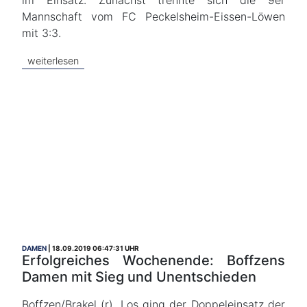
im Einsatz. Zunächst trennte sich die 9er
Mannschaft vom FC Peckelsheim-Eissen-Löwen
mit 3:3.
weiterlesen
DAMEN
18.09.2019 06:47:31 UHR
Erfolgreiches Wochenende: Boffzens
Damen mit Sieg und Unentschieden
Boffzen/Brakel (r). Los ging der Doppeleinsatz der