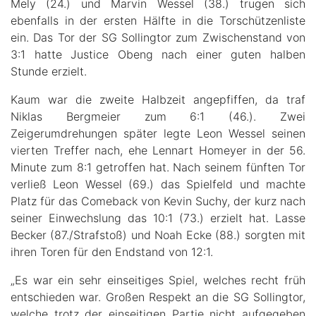
Mely (24.) und Marvin Wessel (38.) trugen sich
ebenfalls in der ersten Hälfte in die Torschützenliste
ein. Das Tor der SG Sollingtor zum Zwischenstand von
3:1 hatte Justice Obeng nach einer guten halben
Stunde erzielt.
Kaum war die zweite Halbzeit angepfiffen, da traf
Niklas Bergmeier zum 6:1 (46.). Zwei
Zeigerumdrehungen später legte Leon Wessel seinen
vierten Treffer nach, ehe Lennart Homeyer in der 56.
Minute zum 8:1 getroffen hat. Nach seinem fünften Tor
verließ Leon Wessel (69.) das Spielfeld und machte
Platz für das Comeback von Kevin Suchy, der kurz nach
seiner Einwechslung das 10:1 (73.) erzielt hat. Lasse
Becker (87./Strafstoß) und Noah Ecke (88.) sorgten mit
ihren Toren für den Endstand von 12:1.
„Es war ein sehr einseitiges Spiel, welches recht früh
entschieden war. Großen Respekt an die SG Sollingtor,
welche trotz der einseitigen Partie nicht aufgegeben