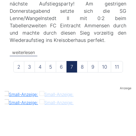
nächste Aufstiegsparty! Am gestrigen
Donnerstagabend setzte sich die SG
Lenne/Wangelnstedt II mit 0:2 beim
Tabellenzweiten FC Eintracht Ammensen durch
und machte durch diesen Sieg vorzeitig den
Wiederaufstieg ins Kreisoberhaus perfekt.
weiterlesen
2
3
4
5
6
7
8
9
10
11
Anzeige